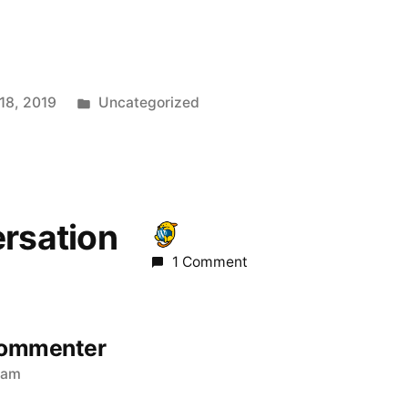
Posted
18, 2019
Uncategorized
in
ersation
1 Comment
Commenter
 am