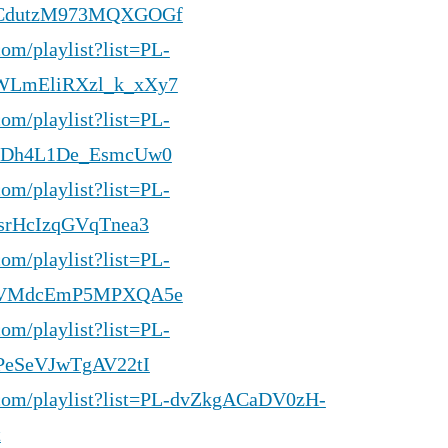
CdutzM973MQXGOGf
om/playlist?list=PL-
LmEliRXzl_k_xXy7
om/playlist?list=PL-
SDh4L1De_EsmcUw0
om/playlist?list=PL-
rHcIzqGVqTnea3
om/playlist?list=PL-
5VMdcEmP5MPXQA5e
om/playlist?list=PL-
eSeVJwTgAV22tI
.com/playlist?list=PL-dvZkgACaDV0zH-
t