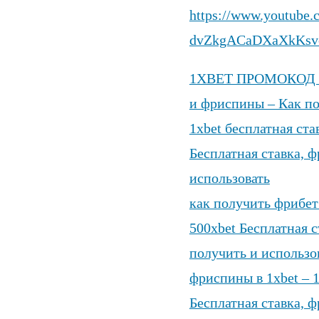
https://www.youtube.c
dvZkgACaDXaXkKsv
1XBET ПРОМОКОД 202
и фриспины – Как по
1xbet бесплатная с
Бесплатная ставка, 
использовать
как получить фрибе
500xbet Бесплатная 
получить и использо
фриспины в 1xbet –
Бесплатная ставка, 