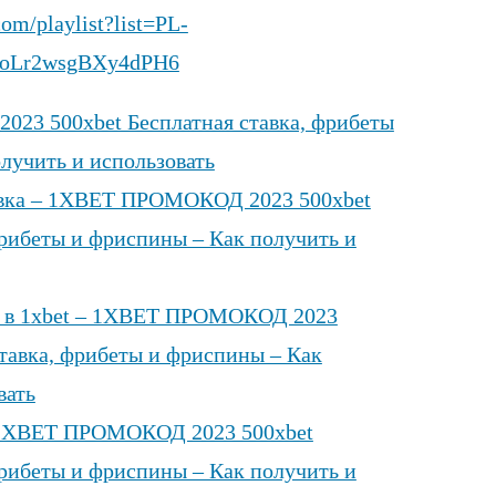
om/playlist?list=PL-
oLr2wsgBXy4dPH6
3 500xbet Бесплатная ставка, фрибеты
лучить и использовать
тавка – 1XBET ПРОМОКОД 2023 500xbet
фрибеты и фриспины – Как получить и
т в 1xbet – 1XBET ПРОМОКОД 2023
ставка, фрибеты и фриспины – Как
вать
 1XBET ПРОМОКОД 2023 500xbet
фрибеты и фриспины – Как получить и