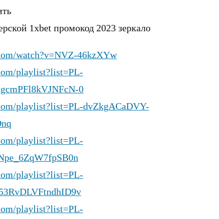
ить
ерской 1xbet промокод 2023 зеркало
e.com/watch?v=NVZ-46kzXYw
om/playlist?list=PL-
gcmPFl8kVJNFcN-0
.com/playlist?list=PL-dvZkgACaDVY-
Dnq
om/playlist?list=PL-
Npe_6ZqW7fpSB0n
om/playlist?list=PL-
3RvDLVFtndhID9v
om/playlist?list=PL-